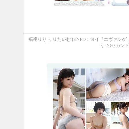
福滝りり りりたいむ [ENFD-5497] 『エ
り”のセカン