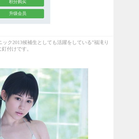
积分购买
升级会员
ェニック2013候補生としても活躍をしている”福滝り
に釘付けです。