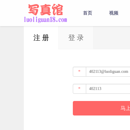
首页
视频
注 册
登 录
*
*
马