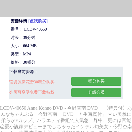
资源详情
[点我购买]
番号： LCDV-40650
时长：39分钟
大小：664 MB
类型：MP4
价格：30积分
下载当前资源：
积分购买
该资源需花费30积分购买
会员可享受免费下载特权
升级会员
LCDV-40650 Anna Konno DVD - 今野杏南 DVD 「【特典付】あ
んなちゃんぷる 今野杏南 DVD ＊生写真付」 甘い美貌に
柔らかFカップ、バラエティ番組で人気急上昇中、更には官能
恋愛小説家デビューまでしちゃったイケテル旬美女・今野杏南