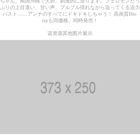
ちゃん。南国沖縄で大胆、刺激的に迫ります。フェロモンたっ
ぷりの上目遣い、甘い声、プルプル揺れながら迫ってくる迫力
バスト……アンナのすべてにドキドキしちゃう！ 高画質Blu-
rayも同価格、同時発売！
该资源其他图片展示