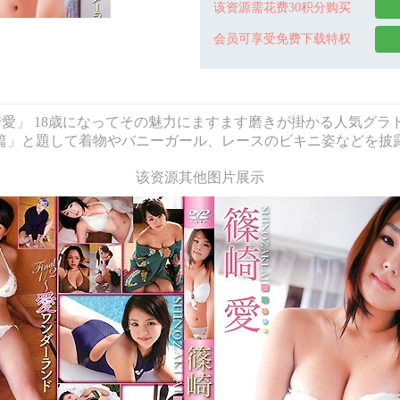
该资源需花费30积分购买
会员可享受免费下载特权
ド 篠崎愛」 18歳になってその魅力にますます磨きが掛かる人気
篇」と題して着物やバニーガール、レースのビキニ姿などを披
该资源其他图片展示