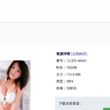
资源详情
[点我购买]
番号： LCDV-40443
时长：76分钟
大小：715.8 MB
类型：MP4
价格：30积分
下载当前资源：