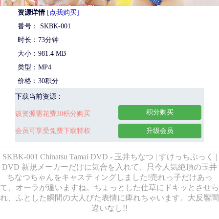
资源详情
[点我购买]
番号： SKBK-001
时长：73分钟
大小：981.4 MB
类型：MP4
价格：30积分
下载当前资源：
积分购买
该资源需花费30积分购买
会员可享受免费下载特权
升级会员
SKBK-001 Chinatsu Tamai DVD - 玉井ちなつ | すけっちぶっく |
DVD 新規メーカーだけに気合を入れて、只今人気絶頂の玉井
ちなつちゃんをキャスティングしました!売れっ子だけあっ
て、オーラが違いますね。ちょっとした仕草にドキッとさせら
れ、ふとした瞬間の大人びた表情に痺れちゃいます。大反響間
違いなし!!