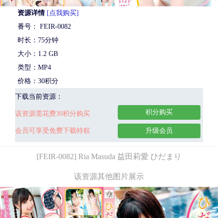
资源详情
[点我购买]
番号： FEIR-0082
时长：75分钟
大小：1.2 GB
类型：MP4
价格：30积分
下载当前资源：
积分购买
该资源需花费30积分购买
会员可享受免费下载特权
升级会员
[FEIR-0082] Ria Masuda 益田莉愛 ひだまり
该资源其他图片展示