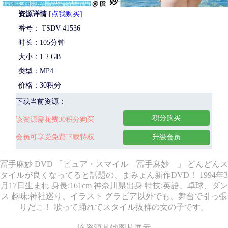
资源详情
[点我购买]
番号： TSDV-41536
时长：105分钟
大小：1.2 GB
类型：MP4
价格：30积分
下载当前资源：
积分购买
该资源需花费30积分购买
会员可享受免费下载特权
升级会员
冨手麻妙 DVD 「ピュア・スマイル 冨手麻妙 」 どんどんス
タイルが良くなってると話題の、まみょん新作DVD！ 1994年3
月17日生まれ 身長:161cm 神奈川県出身 特技:英語、卓球、ダン
ス 趣味:神社巡り、イラスト グラビア以外でも、舞台で引っ張
りだこ！ 歌って踊れてスタイル抜群の女の子です。
该资源其他图片展示