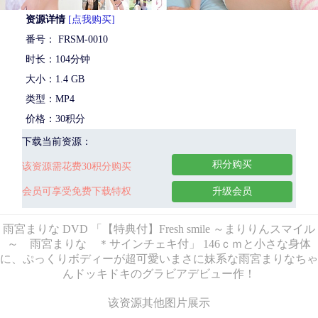
资源详情
[点我购买]
番号： FRSM-0010
时长：104分钟
大小：1.4 GB
类型：MP4
价格：30积分
下载当前资源：
积分购买
该资源需花费30积分购买
会员可享受免费下载特权
升级会员
雨宮まりな DVD 「【特典付】Fresh smile ～まりりんスマイル
～ 雨宮まりな ＊サインチェキ付」 146ｃｍと小さな身体
に、ぷっくりボディーが超可愛いまさに妹系な雨宮まりなちゃ
んドッキドキのグラビアデビュー作！
该资源其他图片展示