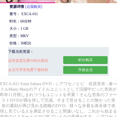
资源详情
[点我购买]
番号： EXCA-011
时长：60分钟
大小：1 GB
类型：MKV
价格：30积分
下载当前资源：
积分购买
该资源需花费30积分购买
会员可享受免费下载特权
升级会员
EXCA-011 Anna Sahara DVD - シアワセノヒビ 佐原杏奈 - 食べ
ドルMany Manyのアイドルユニットとして活躍中だった杏奈が
昨年11月惜しまれつつもユニットを卒業！そんな杏奈のファー
ストDVDが満を持して完成。今まで見せることの無かった杏
奈の素顔が再び見れる朗報のDVD。様々な水着を体全体で表
現し見ている人を満足させること間違いなし。これから始まる
安奈のリスタートは2017年ブレイクの予感がする。シアワセノ